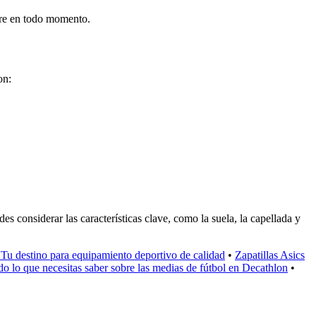
arre en todo momento.
on:
s considerar las características clave, como la suela, la capellada y
 Tu destino para equipamiento deportivo de calidad
•
Zapatillas Asics
o lo que necesitas saber sobre las medias de fútbol en Decathlon
•