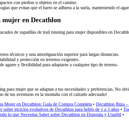
pactos con piedras u objetos en el camino.
ogías que evitan que el barro se adhiera a la suela, manteniendo el ag
ra mujer en Decathlon
cados de zapatillas de trail running para mujer disponibles en Decathl
renos técnicos y una amortiguación superior para largas distancias.
tabilidad y protección en terrenos exigentes.
 agarre y flexibilidad para adaptarse a cualquier tipo de terreno.
ng para mujer que se adaptan a tus necesidades y preferencias. No olvide
áximo de tus aventuras en la montaña con el calzado adecuado!
ara Mujer en Decathlon: Guía de Compra Completa
•
Decathlon Ibiza –
r sobre triciclos evolutivos de Decathlon para bebés de 1 a 3 años
•
Tod
odo lo que Necesitas Saber sobre Decathlon en Donostia y Usurbil
•