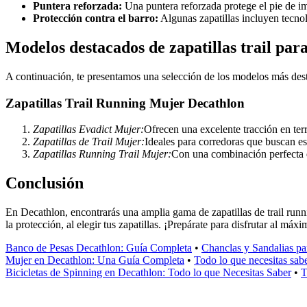
Puntera reforzada:
Una puntera reforzada protege el pie de im
Protección contra el barro:
Algunas zapatillas incluyen tecnol
Modelos destacados de zapatillas trail pa
A continuación, te presentamos una selección de los modelos más desta
Zapatillas Trail Running Mujer Decathlon
Zapatillas Evadict Mujer:
Ofrecen una excelente tracción en ter
Zapatillas de Trail Mujer:
Ideales para corredoras que buscan es
Zapatillas Running Trail Mujer:
Con una combinación perfecta de
Conclusión
En Decathlon, encontrarás una amplia gama de zapatillas de trail runni
la protección, al elegir tus zapatillas. ¡Prepárate para disfrutar al m
Banco de Pesas Decathlon: Guía Completa
•
Chanclas y Sandalias p
Mujer en Decathlon: Una Guía Completa
•
Todo lo que necesitas sabe
Bicicletas de Spinning en Decathlon: Todo lo que Necesitas Saber
•
T