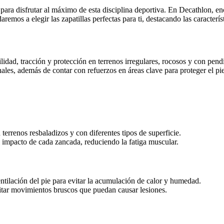
 para disfrutar al máximo de esta disciplina deportiva. En Decathlon, e
udaremos a elegir las zapatillas perfectas para ti, destacando las caracte
ilidad, tracción y protección en terrenos irregulares, rocosos y con pen
ales, además de contar con refuerzos en áreas clave para proteger el pi
errenos resbaladizos y con diferentes tipos de superficie.
impacto de cada zancada, reduciendo la fatiga muscular.
ntilación del pie para evitar la acumulación de calor y humedad.
itar movimientos bruscos que puedan causar lesiones.