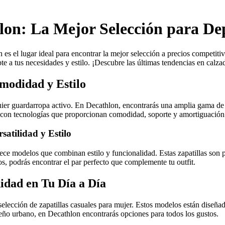
lon: La Mejor Selección para De
n es el lugar ideal para encontrar la mejor selección a precios competit
te a tus necesidades y estilo. ¡Descubre las últimas tendencias en calza
modidad y Estilo
uier guardarropa activo. En Decathlon, encontrarás una amplia gama de 
as con tecnologías que proporcionan comodidad, soporte y amortiguación 
satilidad y Estilo
ce modelos que combinan estilo y funcionalidad. Estas zapatillas son perf
 podrás encontrar el par perfecto que complemente tu outfit.
idad en Tu Día a Día
lección de zapatillas casuales para mujer. Estos modelos están diseñado
seño urbano, en Decathlon encontrarás opciones para todos los gustos.