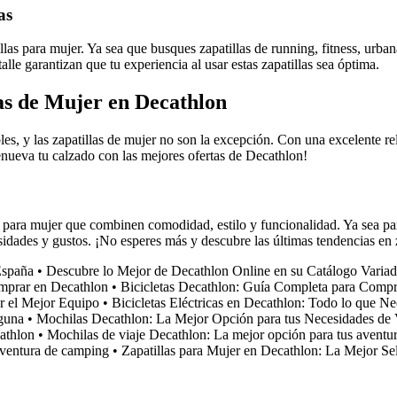
as
illas para mujer. Ya sea que busques zapatillas de running, fitness, urb
talle garantizan que tu experiencia al usar estas zapatillas sea óptima.
as de Mujer en Decathlon
es, y las zapatillas de mujer no son la excepción. Con una excelente rel
¡Renueva tu calzado con las mejores ofertas de Decathlon!
 para mujer que combinen comodidad, estilo y funcionalidad. Ya sea para
idades y gustos. ¡No esperes más y descubre las últimas tendencias en 
España
•
Descubre lo Mejor de Decathlon Online en su Catálogo Varia
omprar en Decathlon
•
Bicicletas Decathlon: Guía Completa para Compra
r el Mejor Equipo
•
Bicicletas Eléctricas en Decathlon: Todo lo que Ne
aguna
•
Mochilas Decathlon: La Mejor Opción para tus Necesidades de 
cathlon
•
Mochilas de viaje Decathlon: La mejor opción para tus aventu
 aventura de camping
•
Zapatillas para Mujer en Decathlon: La Mejor Se