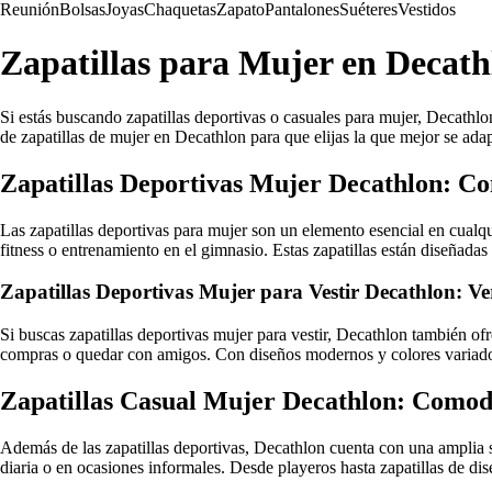
Reunión
Bolsas
Joyas
Chaquetas
Zapato
Pantalones
Suéteres
Vestidos
Zapatillas para Mujer en Decath
Si estás buscando zapatillas deportivas o casuales para mujer, Decathlo
de zapatillas de mujer en Decathlon para que elijas la que mejor se adap
Zapatillas Deportivas Mujer Decathlon: Co
Las zapatillas deportivas para mujer son un elemento esencial en cualq
fitness o entrenamiento en el gimnasio. Estas zapatillas están diseñad
Zapatillas Deportivas Mujer para Vestir Decathlon: Ver
Si buscas zapatillas deportivas mujer para vestir, Decathlon también ofre
compras o quedar con amigos. Con diseños modernos y colores variados,
Zapatillas Casual Mujer Decathlon: Comod
Además de las zapatillas deportivas, Decathlon cuenta con una amplia se
diaria o en ocasiones informales. Desde playeros hasta zapatillas de di