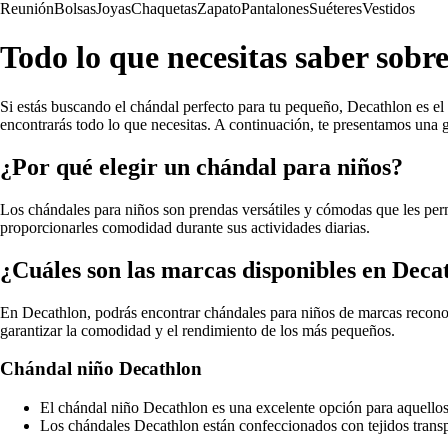
Reunión
Bolsas
Joyas
Chaquetas
Zapato
Pantalones
Suéteres
Vestidos
Todo lo que necesitas saber sobr
Si estás buscando el chándal perfecto para tu pequeño, Decathlon es e
encontrarás todo lo que necesitas. A continuación, te presentamos una 
¿Por qué elegir un chándal para niños?
Los chándales para niños son prendas versátiles y cómodas que les perm
proporcionarles comodidad durante sus actividades diarias.
¿Cuáles son las marcas disponibles en Deca
En Decathlon, podrás encontrar chándales para niños de marcas reconoc
garantizar la comodidad y el rendimiento de los más pequeños.
Chándal niño Decathlon
El chándal niño Decathlon es una excelente opción para aquellos q
Los chándales Decathlon están confeccionados con tejidos transpi