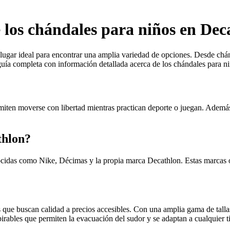
e los chándales para niños en Dec
l lugar ideal para encontrar una amplia variedad de opciones. Desde c
guía completa con información detallada acerca de los chándales para n
iten moverse con libertad mientras practican deporte o juegan. Además,
thlon?
idas como Nike, Décimas y la propia marca Decathlon. Estas marcas ofr
ue buscan calidad a precios accesibles. Con una amplia gama de tallas y
rables que permiten la evacuación del sudor y se adaptan a cualquier tip