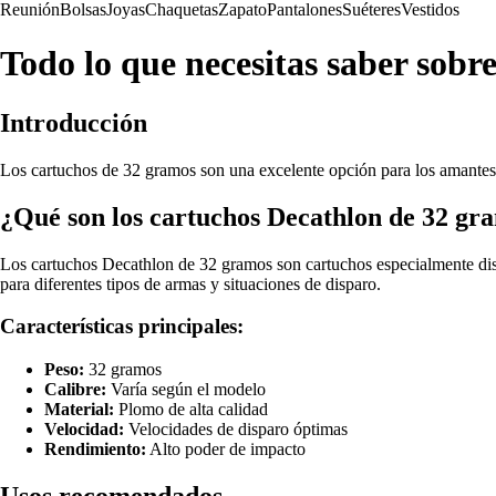
Reunión
Bolsas
Joyas
Chaquetas
Zapato
Pantalones
Suéteres
Vestidos
Todo lo que necesitas saber sobr
Introducción
Los cartuchos de 32 gramos son una excelente opción para los amantes d
¿Qué son los cartuchos Decathlon de 32 gr
Los cartuchos Decathlon de 32 gramos son cartuchos especialmente dise
para diferentes tipos de armas y situaciones de disparo.
Características principales:
Peso:
32 gramos
Calibre:
Varía según el modelo
Material:
Plomo de alta calidad
Velocidad:
Velocidades de disparo óptimas
Rendimiento:
Alto poder de impacto
Usos recomendados