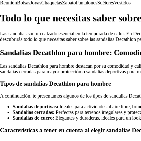
Reunión
Bolsas
Joyas
Chaquetas
Zapato
Pantalones
Suéteres
Vestidos
Todo lo que necesitas saber sobr
Las sandalias son un calzado esencial en la temporada de calor. En Dec
descubrirás todo lo que necesitas saber sobre las sandalias Decathlon 
Sandalias Decathlon para hombre: Comodid
Las sandalias Decathlon para hombre destacan por su comodidad y calidad
sandalias cerradas para mayor protección o sandalias deportivas para ma
Tipos de sandalias Decathlon para hombre
A continuación, te presentamos algunos de los tipos de sandalias Deca
Sandalias deportivas:
Ideales para actividades al aire libre, br
Sandalias cerradas:
Perfectas para terrenos irregulares y protec
Sandalias de cuero:
Elegantes y duraderas, ideales para un look
Características a tener en cuenta al elegir sandalias De