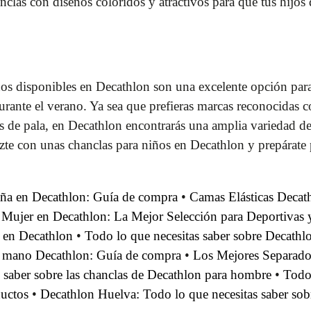
clas con diseños coloridos y atractivos para que tus hijos d
os disponibles en Decathlon son una excelente opción para 
durante el verano. Ya sea que prefieras marcas reconocida
as de pala, en Decathlon encontrarás una amplia variedad de 
te con unas chanclas para niños en Decathlon y prepárate p
aña en Decathlon: Guía de compra
•
Camas Elásticas Decat
a Mujer en Decathlon: La Mejor Selección para Deportivas 
s en Decathlon
•
Todo lo que necesitas saber sobre Decath
e mano Decathlon: Guía de compra
•
Los Mejores Separado
 saber sobre las chanclas de Decathlon para hombre
•
Todo 
uctos
•
Decathlon Huelva: Todo lo que necesitas saber sobr