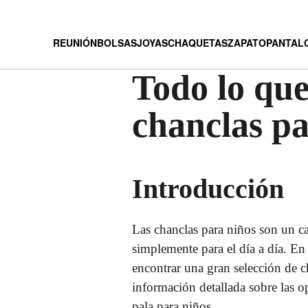
REUNIÓN
BOLSAS
JOYAS
CHAQUETAS
ZAPATO
PANTAL
Todo lo que
chanclas pa
Introducción
Las chanclas para niños son un cal
simplemente para el día a día. E
encontrar una gran selección de ch
información detallada sobre las o
pala para niños.