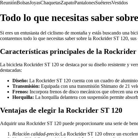
Reunión
Bolsas
Joyas
Chaquetas
Zapato
Pantalones
Suéteres
Vestidos
Todo lo que necesitas saber sobre
Si eres un entusiasta del ciclismo de montaña y estás buscando una bici
contaremos todo lo que necesitas saber sobre la Rockrider ST 120, sus c
Características principales de la Rockrider
La bicicleta Rockrider ST 120 se destaca por su diseño resistente y ver
destacadas:
Diseño:
La Rockrider ST 120 cuenta con un cuadro de aluminio lig
Transmisión:
Equipada con una transmisión Shimano de 21 veloc
Frenos:
Incorpora frenos de disco mecánicos que ofrecen una ex
Horquilla:
La horquilla delantera con suspensión permite absorb
Ventajas de elegir la Rockrider ST 120
Adquirir una Rockrider ST 120 puede proporcionarte una serie de benef
Relación calidad-precio:
La Rockrider ST 120 ofrece un excelente