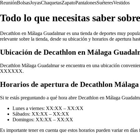
Reunión
Bolsas
Joyas
Chaquetas
Zapato
Pantalones
Suéteres
Vestidos
Todo lo que necesitas saber so
Decathlon en Málaga Guadalmar es una tienda de deportes muy popular ent
relevante sobre la tienda, desde su ubicación y horarios de apertura has
Ubicación de Decathlon en Málaga Guadal
Decathlon Málaga Guadalmar se encuentra en una ubicación conveniente 
XXXXXX.
Horarios de apertura de Decathlon Málag
Si te estás preguntando a qué hora abre Decathlon en Málaga Guadalmar,
Lunes a viernes: XX:XX – XX:XX
Sábados: XX:XX – XX:XX
Domingos: XX:XX – XX:XX
Es importante tener en cuenta que estos horarios pueden variar en días f