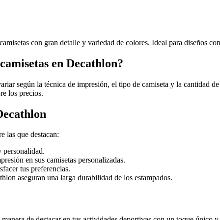
camisetas con gran detalle y variedad de colores. Ideal para diseños co
e camisetas en Decathlon?
riar según la técnica de impresión, el tipo de camiseta y la cantidad d
e los precios.
Decathlon
re las que destacan:
y personalidad.
mpresión en sus camisetas personalizadas.
facer tus preferencias.
athlon aseguran una larga durabilidad de los estampados.
manera de destacar en tus actividades deportivas con un toque único y 