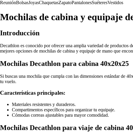
Reunión
Bolsas
Joyas
Chaquetas
Zapato
Pantalones
Suéteres
Vestidos
Mochilas de cabina y equipaje 
Introducción
Decathlon es conocido por ofrecer una amplia variedad de productos dep
mejores opciones de mochilas de cabina y equipaje de mano que encontra
Mochilas Decathlon para cabina 40x20x25
Si buscas una mochila que cumpla con las dimensiones estándar de 40x2
tu vuelo.
Características principales:
Materiales resistentes y duraderos.
Compartimentos específicos para organizar tu equipaje.
Cómodas correas ajustables para mayor comodidad.
Mochilas Decathlon para viaje de cabina 4