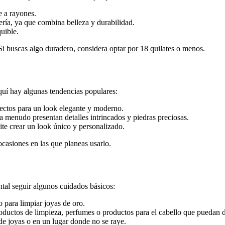
e a rayones.
ría, ya que combina belleza y durabilidad.
uible.
 Si buscas algo duradero, considera optar por 18 quilates o menos.
Aquí hay algunas tendencias populares:
ectos para un look elegante y moderno.
a menudo presentan detalles intrincados y piedras preciosas.
te crear un look único y personalizado.
ocasiones en las que planeas usarlo.
ntal seguir algunos cuidados básicos:
 para limpiar joyas de oro.
oductos de limpieza, perfumes o productos para el cabello que puedan d
de joyas o en un lugar donde no se raye.