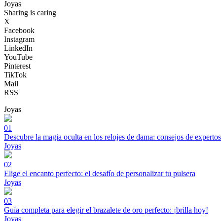
Joyas
Sharing is caring
X
Facebook
Instagram
LinkedIn
YouTube
Pinterest
TikTok
Mail
RSS
Joyas
01
Descubre la magia oculta en los relojes de dama: consejos de expertos
Joyas
02
Elige el encanto perfecto: el desafío de personalizar tu pulsera
Joyas
03
Guía completa para elegir el brazalete de oro perfecto: ¡brilla hoy!
Joyas