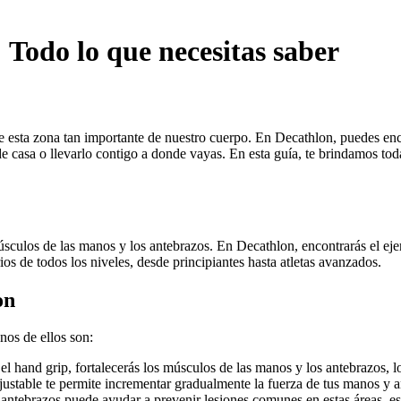
 Todo lo que necesitas saber
e esta zona tan importante de nuestro cuerpo. En Decathlon, puedes enco
 casa o llevarlo contigo a donde vayas. En esta guía, te brindamos tod
músculos de las manos y los antebrazos. En Decathlon, encontrarás el eje
os de todos los niveles, desde principiantes hasta atletas avanzados.
on
nos de ellos son:
el hand grip, fortalecerás los músculos de las manos y los antebrazos, l
justable te permite incrementar gradualmente la fuerza de tus manos y an
antebrazos puede ayudar a prevenir lesiones comunes en estas áreas, e