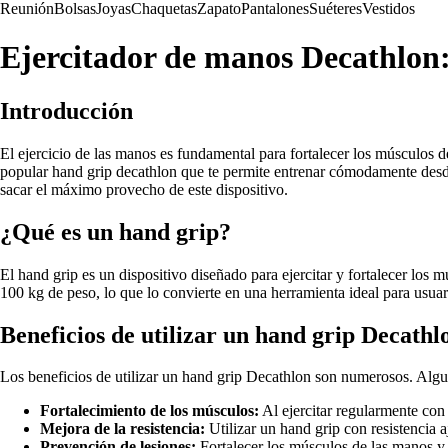
Reunión
Bolsas
Joyas
Chaquetas
Zapato
Pantalones
Suéteres
Vestidos
Ejercitador de manos Decathlon:
Introducción
El ejercicio de las manos es fundamental para fortalecer los músculos d
popular hand grip decathlon que te permite entrenar cómodamente desde
sacar el máximo provecho de este dispositivo.
¿Qué es un hand grip?
El hand grip es un dispositivo diseñado para ejercitar y fortalecer los 
100 kg de peso, lo que lo convierte en una herramienta ideal para usuari
Beneficios de utilizar un hand grip Decathl
Los beneficios de utilizar un hand grip Decathlon son numerosos. Algu
Fortalecimiento de los músculos:
Al ejercitar regularmente con 
Mejora de la resistencia:
Utilizar un hand grip con resistencia a
Prevención de lesiones:
Fortalecer los músculos de las manos y 