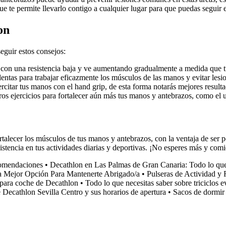
e te permite llevarlo contigo a cualquier lugar para que puedas seguir 
on
guir estos consejos:
a con una resistencia baja y ve aumentando gradualmente a medida que t
lentas para trabajar eficazmente los músculos de las manos y evitar lesi
rcitar tus manos con el hand grip, de esta forma notarás mejores resulta
os ejercicios para fortalecer aún más tus manos y antebrazos, como el u
talecer los músculos de tus manos y antebrazos, con la ventaja de ser po
sistencia en tus actividades diarias y deportivas. ¡No esperes más y co
comendaciones
•
Decathlon en Las Palmas de Gran Canaria: Todo lo que
a Mejor Opción Para Mantenerte Abrigado/a
•
Pulseras de Actividad y
o para coche de Decathlon
•
Todo lo que necesitas saber sobre triciclos 
 Decathlon Sevilla Centro y sus horarios de apertura
•
Sacos de dormir 