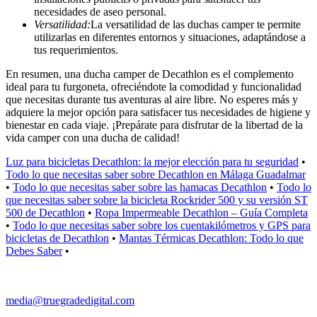
necesidades de aseo personal.
Versatilidad:
La versatilidad de las duchas camper te permite
utilizarlas en diferentes entornos y situaciones, adaptándose a
tus requerimientos.
En resumen, una ducha camper de Decathlon es el complemento
ideal para tu furgoneta, ofreciéndote la comodidad y funcionalidad
que necesitas durante tus aventuras al aire libre. No esperes más y
adquiere la mejor opción para satisfacer tus necesidades de higiene y
bienestar en cada viaje. ¡Prepárate para disfrutar de la libertad de la
vida camper con una ducha de calidad!
Luz para bicicletas Decathlon: la mejor elección para tu seguridad
•
Todo lo que necesitas saber sobre Decathlon en Málaga Guadalmar
•
Todo lo que necesitas saber sobre las hamacas Decathlon
•
Todo lo
que necesitas saber sobre la bicicleta Rockrider 500 y su versión ST
500 de Decathlon
•
Ropa Impermeable Decathlon – Guía Completa
•
Todo lo que necesitas saber sobre los cuentakilómetros y GPS para
bicicletas de Decathlon
•
Mantas Térmicas Decathlon: Todo lo que
Debes Saber
•
media@truegradedigital.com