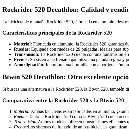
Rockrider 520 Decathlon: Calidad y rendi
La bicicleta de montaña Rockrider 520, fabricada en aluminio, destaca 
Características principales de la Rockrider 520
Material:
Fabricada en aluminio, la Rockrider 520 garantiza dur
Ruedas:
Equipada con ruedas de 29 pulgadas, ideales para super
Transmisión:
La Rockrider 520 cuenta con una transmisión efic
Frenos:
Su sistema de frenado garantiza una parada segura y pr
Amortiguación:
Incorpora una horquilla con amortiguación que
Btwin 520 Decathlon: Otra excelente opci
Si buscas una alternativa a la Rockrider 520, la Btwin 520, también d
Comparativa entre la Rockrider 520 y la Btwin 520
Material:
Ambas bicicletas están fabricadas en aluminio, garanti
Ruedas:
Tanto la Rockrider 520 como la Btwin 520 cuentan con 
Transmisión:
Ambos modelos ofrecen transmisiones eficientes qu
Frenos:
Los sistemas de frenado de ambas bicicletas garantizan 