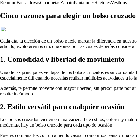
Reunión
Bolsas
Joyas
Chaquetas
Zapato
Pantalones
Suéteres
Vestidos
Cinco razones para elegir un bolso cruzado 
Cada día, la elección de un bolso puede marcar la diferencia en nuestr
artículo, exploraremos cinco razones por las cuales deberías considerar
1. Comodidad y libertad de movimiento
Una de las principales ventajas de los bolsos cruzados es su comodidad.
especialmente útil cuando necesitas realizar múltiples actividades a lo l
Además, te permite moverte con mayor libertad, sin preocuparte por ajus
resulte incómodo.
2. Estilo versátil para cualquier ocasión
Los bolsos cruzados vienen en una variedad de estilos, colores y materi
modernas, hay un bolso cruzado para cada tipo de ocasión.
Puedes combinarlos con un atuendo casual, como unos jeans y una camis